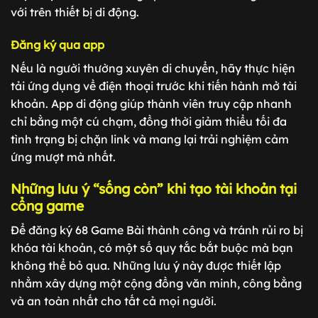
với trên thiết bị di động.
Đăng ký qua app
Nếu là người thường xuyên di chuyển, hãy thực hiện
tải ứng dụng về điện thoại trước khi tiến hành mở tài
khoản. App di động giúp thành viên truy cập nhanh
chỉ bằng một cú chạm, đồng thời giảm thiểu tối đa
tình trạng bị chặn link và mang lại trải nghiệm cảm
ứng mượt mà nhất.
Những lưu ý “sống còn” khi tạo tài khoản tại
cổng game
Để đăng ký 68 Game Bài thành công và tránh rủi ro bị
khóa tài khoản, có một số quy tắc bắt buộc mà bạn
không thể bỏ qua. Những lưu ý này được thiết lập
nhằm xây dựng một cộng đồng văn minh, công bằng
và an toàn nhất cho tất cả mọi người.