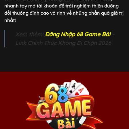
nhanh tay mở tài khoản để trải nghiệm thiên đường
đổi thưởng đỉnh cao và rinh về những phần quà giá trị
nhất!
Xem thêm:
Đăng Nhập 68 Game Bài
–
Link Chính Thức Không Bị Chặn 2026