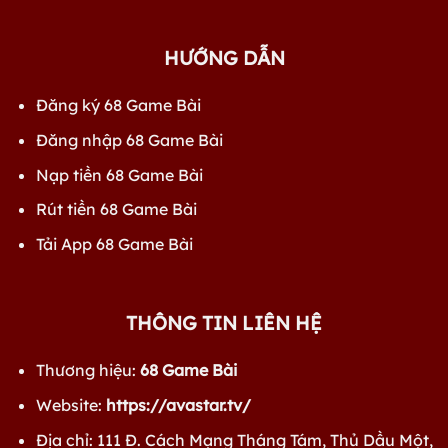
HƯỚNG DẪN
Đăng ký 68 Game Bài
Đăng nhập 68 Game Bài
Nạp tiền 68 Game Bài
Rút tiền 68 Game Bài
Tải App 68 Game Bài
THÔNG TIN LIÊN HỆ
Thương hiệu:
68 Game Bài
Website:
https://avastar.tv/
Địa chỉ: 111 Đ. Cách Mạng Tháng Tám, Thủ Dầu Một,