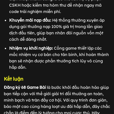
CSKH hoặc kiểm tra hòm thư để nhận ngay mã
code trải nghiệm miễn phí.
Khuyến mãi nạp đầu:
Hệ thống thường xuyên áp
dụng gói thưởng nạp 100% giá trị trong lần giao
dịch đầu tiên, giúp bạn nhân đôi nguồn vốn một
cách dễ dàng nhất.
Nhiệm vụ khởi nghiệp:
Cổng game thiết lập các
mốc nhiệm vụ cơ bản cho tân binh, khi hoàn thành
bạn sẽ nhận được phần thưởng tích lũy vô cùng
hấp dẫn.
Kết luận
Đăng ký 68 Game Bài
là bước khởi đầu hoàn hảo giúp
bạn tiếp cận với thế giới giải trí đổi thưởng an toàn,
minh bạch và tràn đầy cơ hội. Với quy trình đơn giản,
bảo mật cao cùng hàng loạt ưu đãi hấp dẫn, đây chắc
chắn là điểm đến lý tưởng cho mọi cược thủ. Hãy