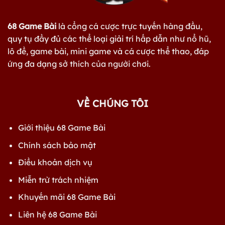
68 Game Bài
là cổng cá cược trực tuyến hàng đầu,
quy tụ đầy đủ các thể loại giải trí hấp dẫn như nổ hũ,
lô đề, game bài, mini game và cá cược thể thao, đáp
ứng đa dạng sở thích của người chơi.
VỀ CHÚNG TÔI
Giới thiệu 68 Game Bài
Chính sách bảo mật
Điều khoản dịch vụ
Miễn trừ trách nhiệm
Khuyến mãi 68 Game Bài
Liên hệ 68 Game Bài