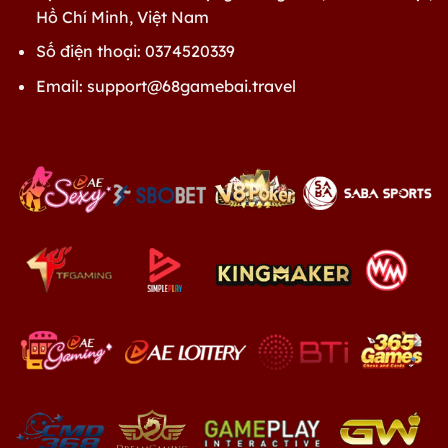
Hồ Chí Minh, Việt Nam
Số điện thoại: 0374520339
Email:
support@68gamebai.travel