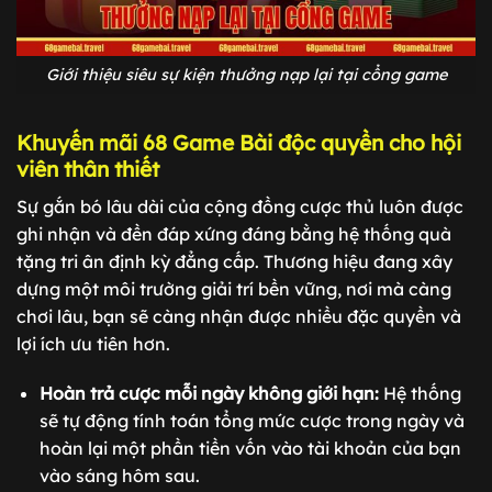
Giới thiệu siêu sự kiện thưởng nạp lại tại cổng game
Khuyến mãi 68 Game Bài độc quyền cho hội
viên thân thiết
Sự gắn bó lâu dài của cộng đồng cược thủ luôn được
ghi nhận và đền đáp xứng đáng bằng hệ thống quà
tặng tri ân định kỳ đẳng cấp. Thương hiệu đang xây
dựng một môi trường giải trí bền vững, nơi mà càng
chơi lâu, bạn sẽ càng nhận được nhiều đặc quyền và
lợi ích ưu tiên hơn.
Hoàn trả cược mỗi ngày không giới hạn:
Hệ thống
sẽ tự động tính toán tổng mức cược trong ngày và
hoàn lại một phần tiền vốn vào tài khoản của bạn
vào sáng hôm sau.