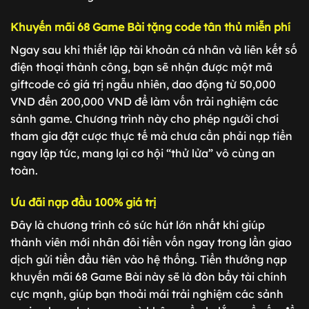
Khuyến mãi 68 Game Bài tặng code tân thủ miễn phí
Ngay sau khi thiết lập tài khoản cá nhân và liên kết số
điện thoại thành công, bạn sẽ nhận được một mã
giftcode có giá trị ngẫu nhiên, dao động từ 50,000
VND đến 200,000 VND để làm vốn trải nghiệm các
sảnh game. Chương trình này cho phép người chơi
tham gia đặt cược thực tế mà chưa cần phải nạp tiền
ngay lập tức, mang lại cơ hội “thử lửa” vô cùng an
toàn.
Ưu đãi nạp đầu 100% giá trị
Đây là chương trình có sức hút lớn nhất khi giúp
thành viên mới nhân đôi tiền vốn ngay trong lần giao
dịch gửi tiền đầu tiên vào hệ thống. Tiền thưởng nạp
khuyến mãi 68 Game Bài này sẽ là đòn bẩy tài chính
cực mạnh, giúp bạn thoải mái trải nghiệm các sảnh