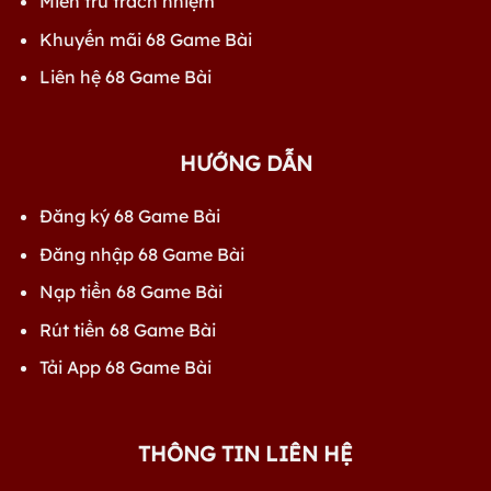
Miễn trừ trách nhiệm
Khuyến mãi 68 Game Bài
Liên hệ 68 Game Bài
HƯỚNG DẪN
Đăng ký 68 Game Bài
Đăng nhập 68 Game Bài
Nạp tiền 68 Game Bài
Rút tiền 68 Game Bài
Tải App 68 Game Bài
THÔNG TIN LIÊN HỆ