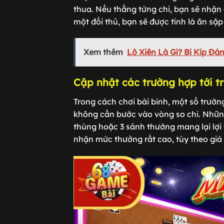
thua. Nếu thắng từng chi, bạn sẽ nhận 
một đối thủ, bạn sẽ được tính là ăn s
Xem thêm
Lô Xiên Là Gì? Bí Kíp Đá
Cập nhật các trường hợp tới t
Trong cách chơi bài binh, một số trườ
không cần bước vào vòng so chi. Những
thùng hoặc 3 sảnh thường mang lại lợi t
nhận mức thưởng rất cao, tùy theo giá 