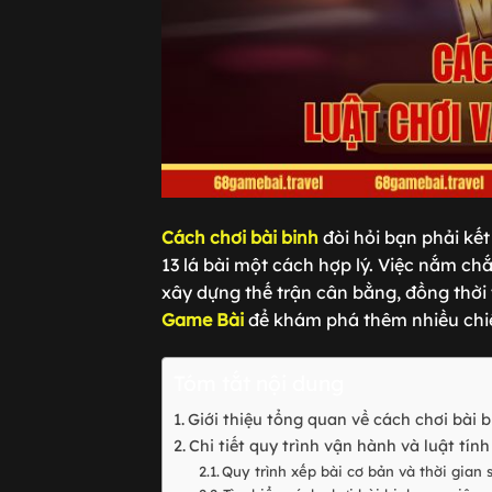
Cách chơi bài binh
đòi hỏi bạn phải kế
13 lá bài một cách hợp lý. Việc nắm c
xây dựng thế trận cân bằng, đồng thời t
Game Bài
để khám phá thêm nhiều chiế
Tóm tắt nội dung
Giới thiệu tổng quan về cách chơi bài b
Chi tiết quy trình vận hành và luật tín
Quy trình xếp bài cơ bản và thời gian 