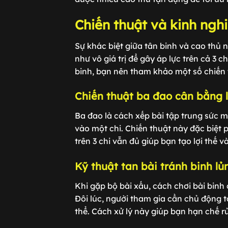
Chiến thuật và kinh nghi
Sự khác biệt giữa tân binh và cao th
như vô giá trị để gây áp lực trên cả 3 c
binh, bạn nên tham khảo một số chiến 
Chiến thuật ba đao cân bằng l
Ba đao là cách xếp bài tập trung sức m
vào một chi. Chiến thuật này đặc biệt p
trên 3 chi vẫn đủ giúp bạn tạo lợi thế v
Kỹ thuật tan bài tránh binh lủ
Khi gặp bộ bài xấu, cách chơi bài binh
Đôi lúc, người tham gia cần chủ động 
thể. Cách xử lý này giúp bạn hạn chế rủ