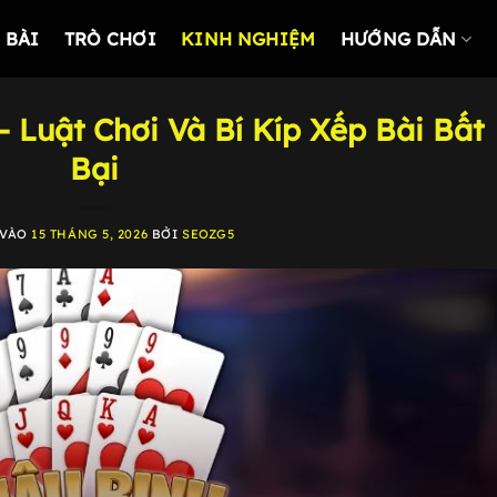
 BÀI
TRÒ CHƠI
KINH NGHIỆM
HƯỚNG DẪN
– Luật Chơi Và Bí Kíp Xếp Bài Bất
Bại
 VÀO
15 THÁNG 5, 2026
BỞI
SEOZG5