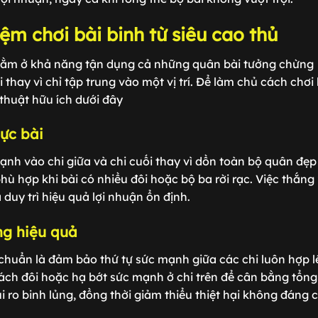
ệm chơi bài binh từ siêu cao thủ
ủ nằm ở khả năng tận dụng cả những quân bài tưởng chừng
hi thay vì chỉ tập trung vào một vị trí. Để làm chủ cách chơi 
thuật hữu ích dưới đây
ực bài
ạnh vào chi giữa và chi cuối thay vì dồn toàn bộ quân đẹp
hù hợp khi bài có nhiều đôi hoặc bộ ba rời rạc. Việc thắng
à duy trì hiệu quả lợi nhuận ổn định.
ng hiệu quả
 chuẩn là đảm bảo thứ tự sức mạnh giữa các chi luôn hợp l
tách đôi hoặc hạ bớt sức mạnh ở chi trên để cân bằng tổng
i ro binh lủng, đồng thời giảm thiểu thiệt hại không đáng c