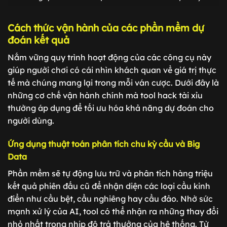
Cách thức vận hành của các phần mềm dự
đoán kết quả
Nắm vững quy trình hoạt động của các công cụ này
giúp người chơi có cái nhìn khách quan về giá trị thực
tế mà chúng mang lại trong mỗi ván cược. Dưới đây là
những cơ chế vận hành chính mà tool hack tài xỉu
thường áp dụng để tối ưu hóa khả năng dự đoán cho
người dùng.
Ứng dụng thuật toán phân tích chu kỳ cầu và Big
Data
Phần mềm sẽ tự động lưu trữ và phân tích hàng triệu
kết quả phiên đấu cũ để nhận diện các loại cầu kinh
điển như cầu bệt, cầu nghiêng hay cầu đảo. Nhờ sức
mạnh xử lý của AI, tool có thể nhận ra những thay đổi
nhỏ nhất trong nhịp độ trả thưởng của hệ thống. Từ