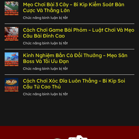
Chơi
Mẹo Chơi Bài 3 Cây – Bí Kíp Kiểm Soát Bàn
Bài
Cược Và Thắng Lớn
Binh
ở
Chức năng bình luận bị tắt
–
Mẹo
Luật
Chơi
Cách Chơi Game Bài Phỏm – Luật Chơi Và Mẹo
Chơi
Bài
Và
Câu Bài Đỉnh Cao
3
Bí
ở
Chức năng bình luận bị tắt
Cây
Kíp
Cách
–
Xếp
Chơi
Kinh Nghiệm Bắn Cá Đổi Thưởng – Mẹo Săn
Bí
Bài
Game
Kíp
Boss Và Tối Ưu Đạn
Bất
Bài
Kiểm
Bại
ở
Chức năng bình luận bị tắt
Phỏm
Soát
Kinh
–
Bàn
Nghiệm
Cách Chơi Xóc Đĩa Luôn Thắng – Bí Kíp Soi
Luật
Cược
Bắn
Chơi
Cầu Từ Cao Thủ
Và
Cá
Và
Thắng
ở
Chức năng bình luận bị tắt
Đổi
Mẹo
Lớn
Cách
Thưởng
Câu
Chơi
–
Bài
Xóc
Mẹo
Đỉnh
Đĩa
Săn
Cao
Luôn
Boss
Thắng
Và
–
Tối
Bí
Ưu