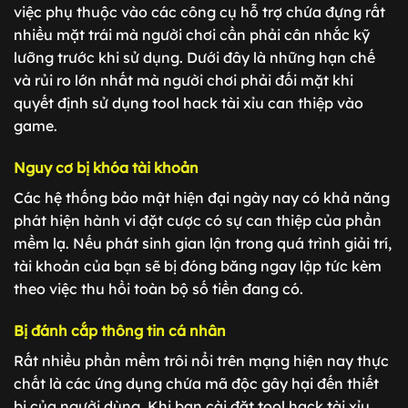
việc phụ thuộc vào các công cụ hỗ trợ chứa đựng rất
nhiều mặt trái mà người chơi cần phải cân nhắc kỹ
lưỡng trước khi sử dụng. Dưới đây là những hạn chế
và rủi ro lớn nhất mà người chơi phải đối mặt khi
quyết định sử dụng tool hack tài xỉu can thiệp vào
game.
Nguy cơ bị khóa tài khoản
Các hệ thống bảo mật hiện đại ngày nay có khả năng
phát hiện hành vi đặt cược có sự can thiệp của phần
mềm lạ. Nếu phát sinh gian lận trong quá trình giải trí,
tài khoản của bạn sẽ bị đóng băng ngay lập tức kèm
theo việc thu hồi toàn bộ số tiền đang có.
Bị đánh cắp thông tin cá nhân
Rất nhiều phần mềm trôi nổi trên mạng hiện nay thực
chất là các ứng dụng chứa mã độc gây hại đến thiết
bị của người dùng. Khi bạn cài đặt tool hack tài xỉu