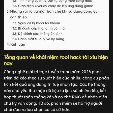
Tính năng quản lý vốn tự động theo công thức
Giao diện Overlay chạy đè lên ứng dụng game
Những rủi ro và mặt hạn chế khi sử dụng công cụ
can thiệp
Nguy cơ bị khóa tài khoản
Bị đánh cắp thông tin cá nhân
Độ chính xác không ổn định
Đánh mất tư duy và kỹ năng
Kết luận
Tổng quan về khái niệm tool hack tài xỉu hiện
nay
Công nghệ giải trí trực tuyến trong năm 2026 phát
triển đã kéo theo sự xuất hiện của nhiều công cụ phân
tích kết quả ứng dụng trí tuệ nhân tạo. Các hệ thống
này chủ yếu thu thập dữ liệu từ lịch sử phiên đấu, kết
hợp thuật toán thống kê và cơ chế RNG để nhận diện
chu kỳ vận động. Từ đó, phần mềm sẽ hỗ trợ người
chơi đưa ra lựa chọn có cơ sở hơn.