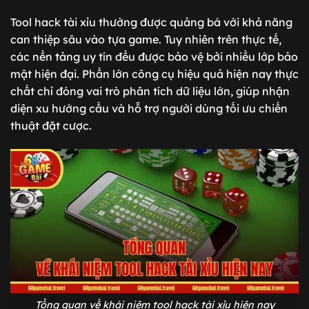
Tool hack tài xỉu thường được quảng bá với khả năng
can thiệp sâu vào tựa game. Tuy nhiên trên thực tế,
các nền tảng uy tín đều được bảo vệ bởi nhiều lớp bảo
mật hiện đại. Phần lớn công cụ hiệu quả hiện nay thực
chất chỉ đóng vai trò phân tích dữ liệu lớn, giúp nhận
diện xu hướng cầu và hỗ trợ người dùng tối ưu chiến
thuật đặt cược.
Tổng quan về khái niệm tool hack tài xỉu hiện nay