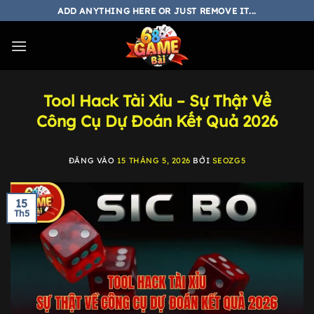
Bỏ
ADD ANYTHING HERE OR JUST REMOVE IT...
qua
nội
dung
Tool Hack Tài Xỉu – Sự Thật Về
Công Cụ Dự Đoán Kết Quả 2026
ĐĂNG VÀO
15 THÁNG 5, 2026
BỞI
SEOZG5
15
Th5