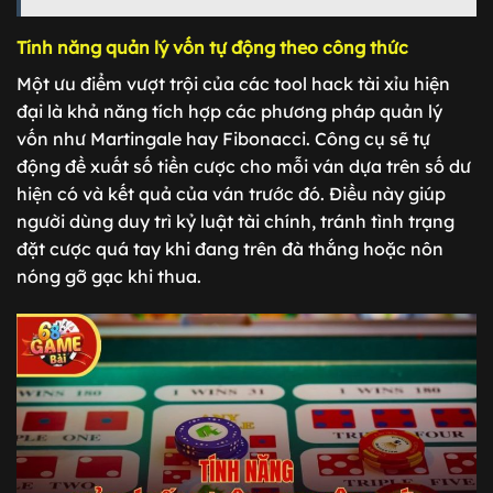
Tính năng quản lý vốn tự động theo công thức
Một ưu điểm vượt trội của các tool hack tài xỉu hiện
đại là khả năng tích hợp các phương pháp quản lý
vốn như Martingale hay Fibonacci. Công cụ sẽ tự
động đề xuất số tiền cược cho mỗi ván dựa trên số dư
hiện có và kết quả của ván trước đó. Điều này giúp
người dùng duy trì kỷ luật tài chính, tránh tình trạng
đặt cược quá tay khi đang trên đà thắng hoặc nôn
nóng gỡ gạc khi thua.