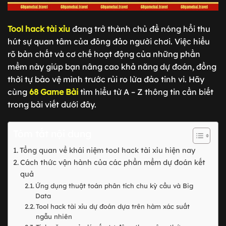
Tool hack tài xỉu
đang trở thành chủ đề nóng hổi thu
hút sự quan tâm của đông đảo người chơi. Việc hiểu
rõ bản chất và cơ chế hoạt động của những phần
mềm này giúp bạn nâng cao khả năng dự đoán, đồng
thời tự bảo vệ mình trước rủi ro lừa đảo tinh vi. Hãy
cùng
68 Game Bài
tìm hiểu từ A – Z thông tin cần biết
trong bài viết dưới đây.
Tóm tắt nội dung
Tổng quan về khái niệm tool hack tài xỉu hiện nay
Cách thức vận hành của các phần mềm dự đoán kết
quả
Ứng dụng thuật toán phân tích chu kỳ cầu và Big
Data
Tool hack tài xỉu dự đoán dựa trên hàm xác suất
ngẫu nhiên